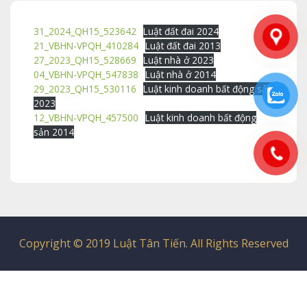
31_2024_QH15_523642
Luật đất đai 2024
21_VBHN-VPQH_410284
Luật đất đai 2013
27_2023_QH15_528669
Luật nhà ở 2023
04_VBHN-VPQH_547838
Luật nhà ở 2014
29_2023_QH15_530116
Luật kinh doanh bất động sản
2023
12_VBHN-VPQH_457500
Luật kinh doanh bất động
sản 2014
Copyright © 2019 Luật Tân Tiến. All Rights Reserved