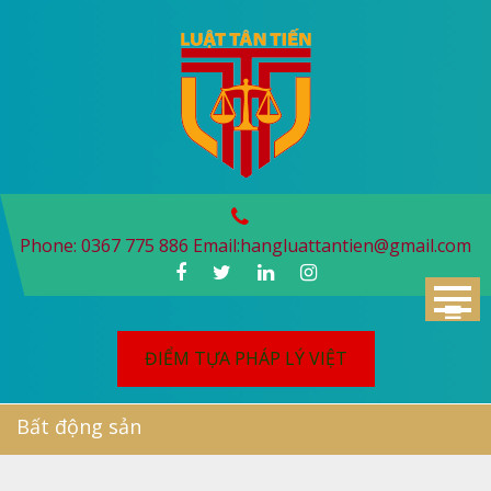
Skip
to
content
Phone: 0367 775 886 Email:
hangluattantien@gmail.com
ĐIỂM TỰA PHÁP LÝ VIỆT
Bất động sản