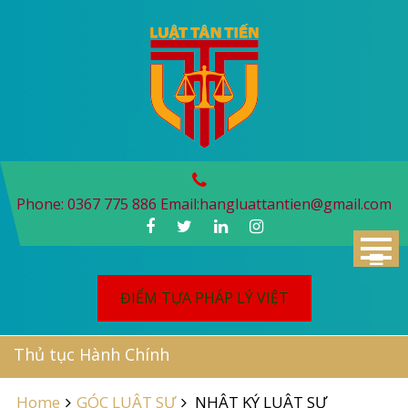
Skip
to
content
Phone: 0367 775 886 Email:
hangluattantien@gmail.com
ĐIỂM TỰA PHÁP LÝ VIỆT
Thủ tục Hành Chính
Home
GÓC LUẬT SƯ
NHẬT KÝ LUẬT SƯ