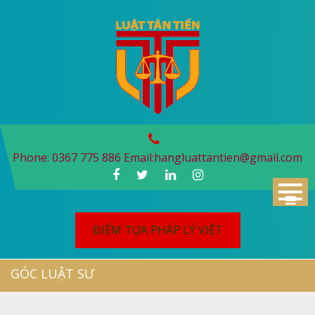
Skip
to
content
Phone: 0367 775 886 Email:
hangluattantien@gmail.com
ĐIỂM TỰA PHÁP LÝ VIỆT
GÓC LUẬT SƯ