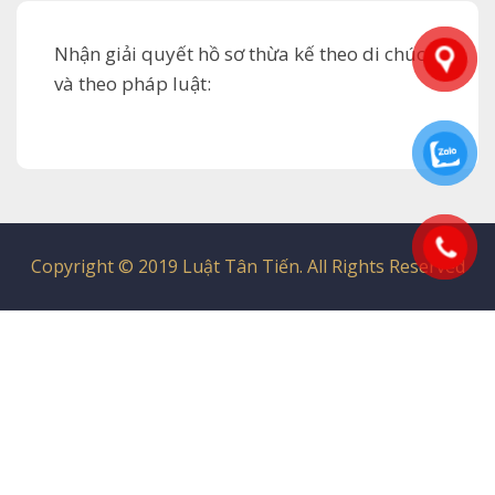
Nhận giải quyết hồ sơ thừa kế theo di chúc
và theo pháp luật:
Copyright © 2019 Luật Tân Tiến. All Rights Reserved