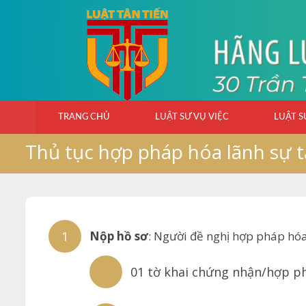
Skip
to
content
TRANG CHỦ
LUẬT SƯ VỤ VIỆC
LUẬT S
Thủ tục hợp pháp hóa lãnh sự 
Nộp hồ sơ
: Người đề nghị hợp pháp hó
01 tờ khai chứng nhận/hợp p