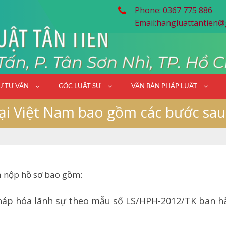
Phone: 0367 775 886
Email:
hangluattantien@
Ư TƯ VẤN
GÓC LUẬT SƯ
VĂN BẢN PHÁP LUẬT
tại Việt Nam bao gồm các bước sau
a nộp hồ sơ bao gồm:
háp hóa lãnh sự theo mẫu số LS/HPH-2012/TK ban 