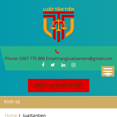
Skip
to
content
Phone: 0367 775 886 Email:
hangluattantien@gmail.com
ĐIỂM TỰA PHÁP LÝ VIỆT
Kinh tế
Home
luattantien